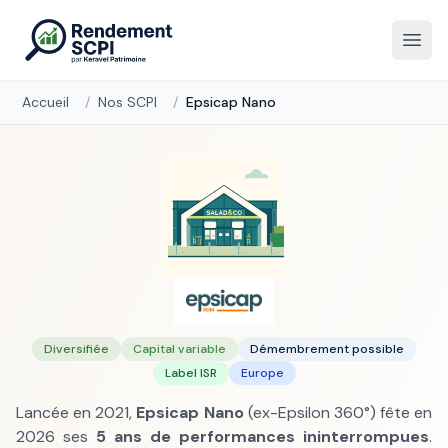
Accueil
/
Nos SCPI
/
Epsicap Nano
Epsicap Nano
Diversifiée
Capital variable
Démembrement possible
Label ISR
Europe
Lancée en 2021,
Epsicap Nano
(ex-Epsilon 360°) fête en
2026 ses
5 ans de performances ininterrompues
.