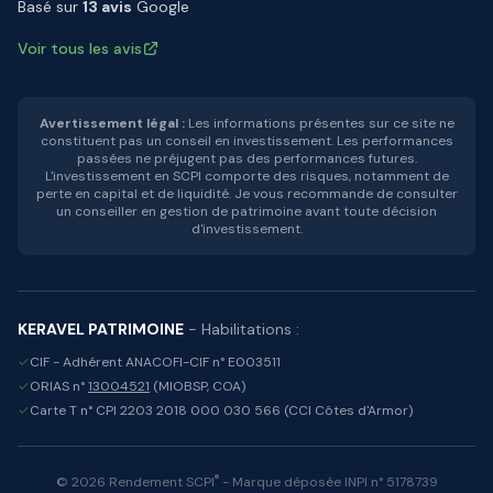
Basé sur
13 avis
Google
Voir tous les avis
Avertissement légal :
Les informations présentes sur ce site ne
constituent pas un conseil en investissement. Les performances
passées ne préjugent pas des performances futures.
L'investissement en SCPI comporte des risques, notamment de
perte en capital et de liquidité. Je vous recommande de consulter
un conseiller en gestion de patrimoine avant toute décision
d'investissement.
KERAVEL PATRIMOINE
- Habilitations :
✓
CIF - Adhérent ANACOFI-CIF n° E003511
✓
ORIAS n°
13004521
(MIOBSP, COA)
✓
Carte T n° CPI 2203 2018 000 030 566 (CCI Côtes d'Armor)
®
© 2026 Rendement SCPI
- Marque déposée INPI n° 5178739